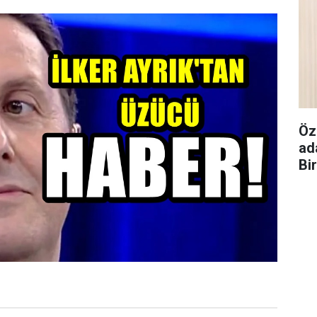
Öz
ad
Bi