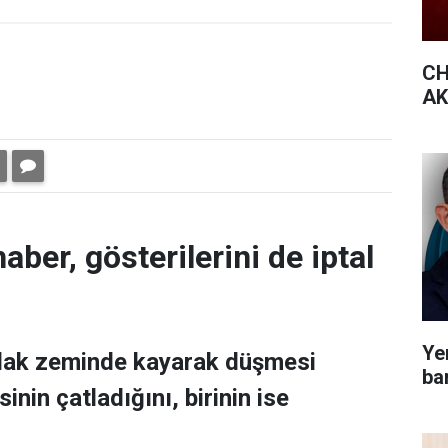
CH
AK 
aber, gösterilerini de iptal
Yen
ıslak zeminde kayarak düşmesi
bar
nin çatladığını, birinin ise