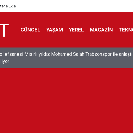
itene Ekle
GÜNCEL
YAŞAM
YEREL
MAGAZİN
TEKN
ol efsanesi Mısırlı yıldız Mohamed Salah Trabzonspor ile anlaştı
liyor