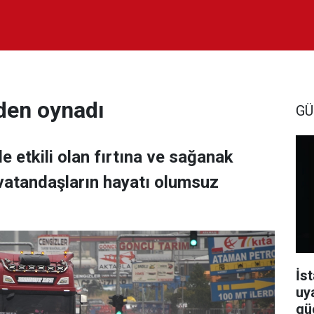
nden oynadı
GÜ
de etkili olan fırtına ve sağanak
 vatandaşların hayatı olumsuz
İst
uy
güç