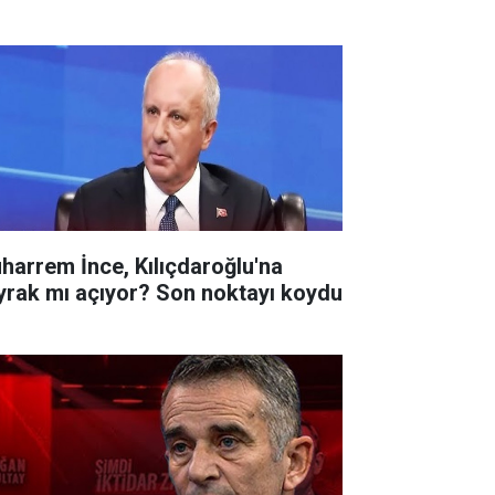
harrem İnce, Kılıçdaroğlu'na
yrak mı açıyor? Son noktayı koydu