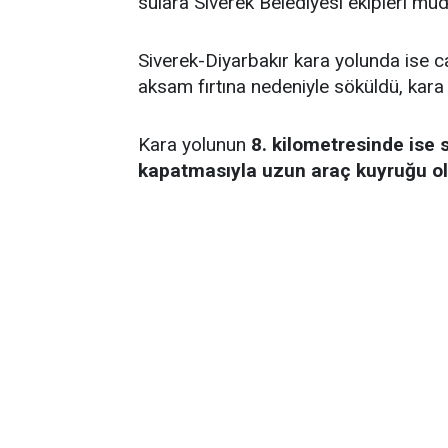
sulara Siverek Belediyesi ekipleri müd
Siverek-Diyarbakır kara yolunda ise ca
aksam fırtına nedeniyle söküldü, kara 
Kara yolunun
8. kilometresinde ise 
kapatmasıyla uzun araç kuyruğu ol