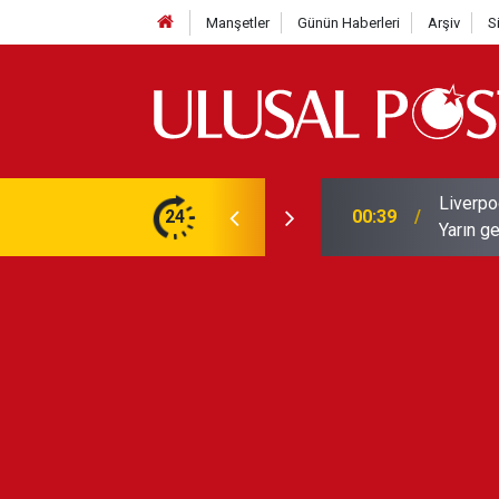
Manşetler
Günün Haberleri
Arşiv
S
Liverpo
ilerini de iptal etti
24
00:39
Yarın ge