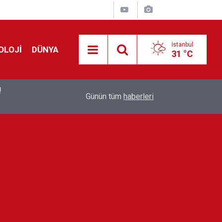
İstanbul
OLOJİ
DÜNYA
31 °C
!
00:19
Feridun Düzağaç sahnelere ara verdi: ''En az bir
Günün tüm
haberleri