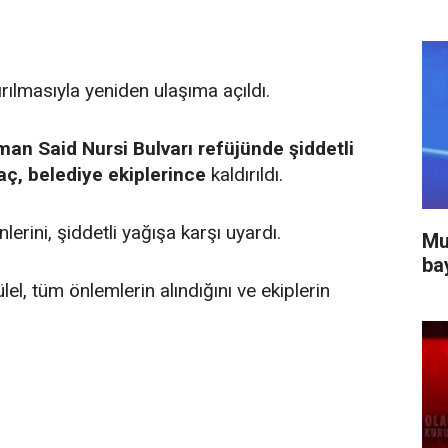
ırılmasıyla yeniden ulaşıma açıldı.
an Said Nursi Bulvarı refüjünde şiddetli
aç, belediye ekiplerince
kaldırıldı.
lerini, şiddetli yağışa karşı uyardı.
Mu
ba
el, tüm önlemlerin alındığını ve ekiplerin