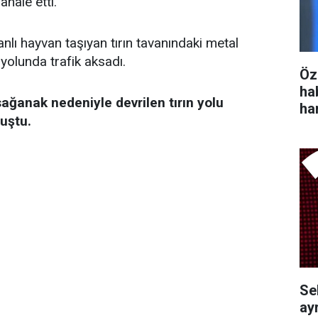
ahale etti.
nlı hayvan taşıyan tırın tavanındaki metal
yolunda trafik aksadı.
Öz
ha
sağanak nedeniyle devrilen tırın yolu
ha
uştu.
Se
ayr