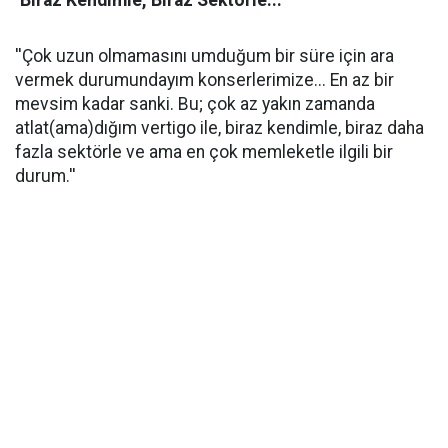
''Biraz Kendimle, Biraz Sektörle...''
''Çok uzun olmamasını umduğum bir süre için ara
vermek durumundayım konserlerimize... En az bir
mevsim kadar sanki. Bu; çok az yakın zamanda
atlat(ama)dığım vertigo ile, biraz kendimle, biraz daha
fazla sektörle ve ama en çok memleketle ilgili bir
durum.''