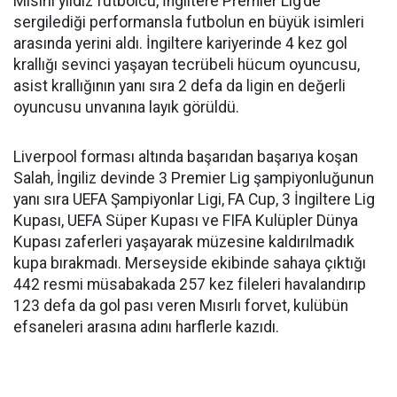
Mısırlı yıldız futbolcu, İngiltere Premier Lig’de
sergilediği performansla futbolun en büyük isimleri
arasında yerini aldı. İngiltere kariyerinde 4 kez gol
krallığı sevinci yaşayan tecrübeli hücum oyuncusu,
asist krallığının yanı sıra 2 defa da ligin en değerli
oyuncusu unvanına layık görüldü.
Liverpool forması altında başarıdan başarıya koşan
Salah, İngiliz devinde 3 Premier Lig şampiyonluğunun
yanı sıra UEFA Şampiyonlar Ligi, FA Cup, 3 İngiltere Lig
Kupası, UEFA Süper Kupası ve FIFA Kulüpler Dünya
Kupası zaferleri yaşayarak müzesine kaldırılmadık
kupa bırakmadı. Merseyside ekibinde sahaya çıktığı
442 resmi müsabakada 257 kez fileleri havalandırıp
123 defa da gol pası veren Mısırlı forvet, kulübün
efsaneleri arasına adını harflerle kazıdı.