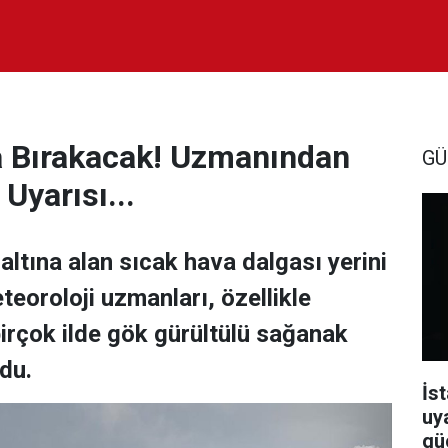
şa Bırakacak! Uzmanından
GÜ
Uyarısı...
altına alan sıcak hava dalgası yerini
teoroloji uzmanları, özellikle
irçok ilde gök gürültülü sağanak
du.
İst
uy
güç