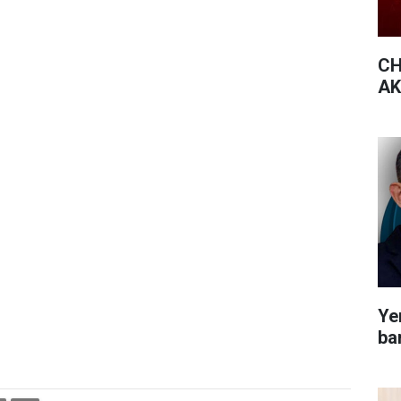
CH
AK 
Yen
bar