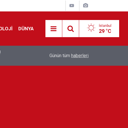
İstanbul
OLOJİ
DÜNYA
29 °C
!
00:19
Feridun Düzağaç sahnelere ara verdi: ''En az bir
Günün tüm
haberleri