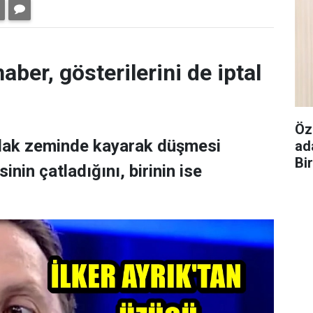
aber, gösterilerini de iptal
Öz
ıslak zeminde kayarak düşmesi
ad
Bi
nin çatladığını, birinin ise