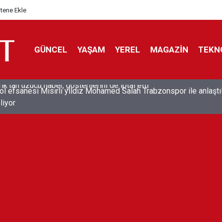
itene Ekle
GÜNCEL
YAŞAM
YEREL
MAGAZİN
TEKN
ol efsanesi Mısırlı yıldız Mohamed Salah Trabzonspor ile anlaştı
liyor