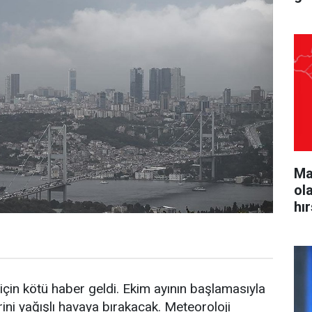
Ma
ol
hı
çin kötü haber geldi. Ekim ayının başlamasıyla
erini yağışlı havaya bırakacak. Meteoroloji