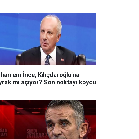
harrem İnce, Kılıçdaroğlu'na
yrak mı açıyor? Son noktayı koydu