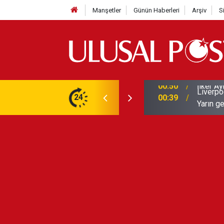
Manşetler
Günün Haberleri
Arşiv
S
Liverpo
ilerini de iptal etti
24
00:39
Yarın ge