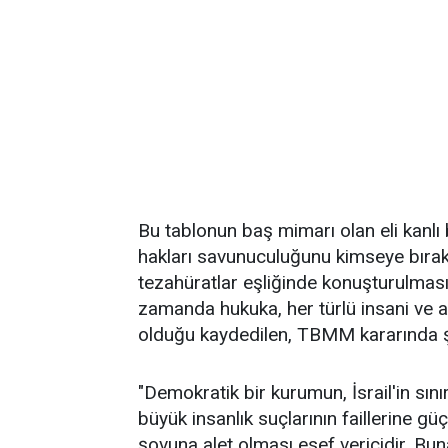
Bu tablonun baş mimarı olan eli kanlı
hakları savunuculuğunu kimseye bırak
tezahüratlar eşliğinde konuşturulması
zamanda hukuka, her türlü insani ve a
olduğu kaydedilen, TBMM kararında ş
"Demokratik bir kurumun, İsrail'in sın
büyük insanlık suçlarının faillerine gü
şovuna alet olması esef vericidir. Bu