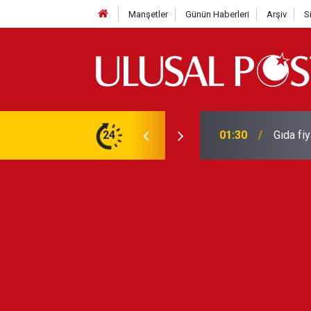
Manşetler
Günün Haberleri
Arşiv
S
3 yılın en yüksek seviyesine çıktı
24
01:26
Galatas