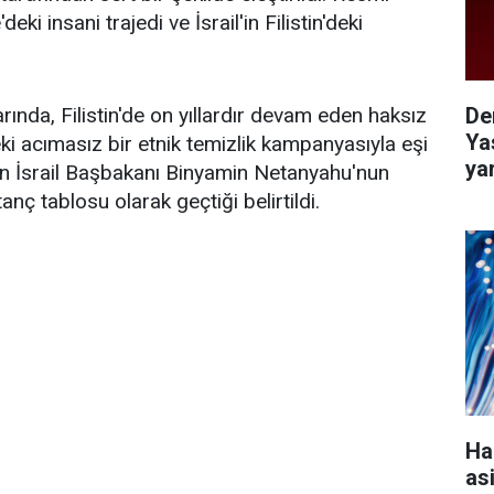
i insani trajedi ve İsrail'in Filistin'deki
De
nda, Filistin'de on yıllardır devam eden haksız
Ya
eki acımasız bir etnik temizlik kampanyasıyla eşi
ya
n İsrail Başbakanı Binyamin Netanyahu'nun
nç tablosu olarak geçtiği belirtildi.
Ha
as