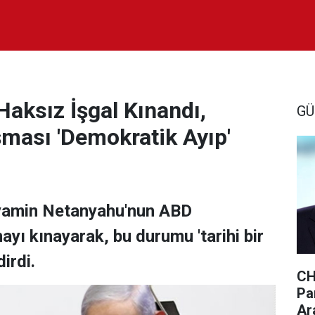
aksız İşgal Kınandı,
GÜ
ması 'Demokratik Ayıp'
yamin Netanyahu'nun ABD
yı kınayarak, bu durumu 'tarihi bir
irdi.
CH
Par
Ar