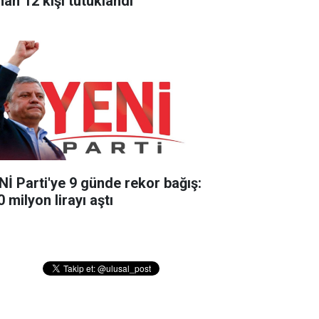
nan 12 kişi tutuklandı
Nİ Parti'ye 9 günde rekor bağış:
 milyon lirayı aştı