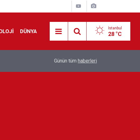
İstanbul
OLOJİ
DÜNYA
28 °C
Avrupa'da 'Schengen' restleşmesi: İspanya da İta
01:24
Günün tüm
haberleri
kontrol edecek