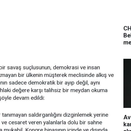
CH
Be
me
 bir savaş suçlusunun, demokrasi ve insan
mayan bir ülkenin müşterek meclisinde alkış ve
nın sadece demokratik bir ayıp değil, aynı
hlaki değere karşı talihsiz bir meydan okuma
öyle devam edildi:
ır tanımayan saldırganlığını dizginlemek yerine
Av
ç ve cesaret veren yalanlarla dolu bir sahne
ka
na mukabil, Kongre binasının içinde ve dışında