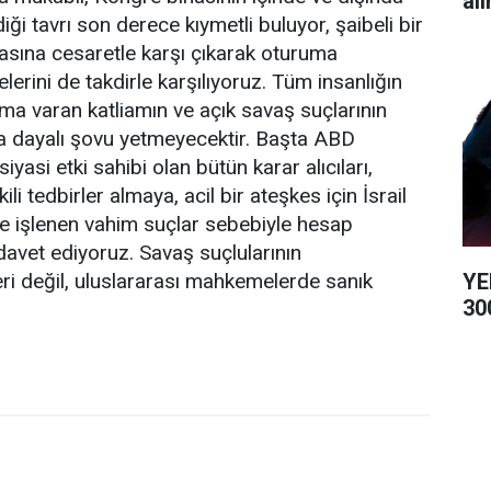
alı
ği tavrı son derece kıymetli buluyor, şaibeli bir
sına cesaretle karşı çıkarak oturuma
rini de takdirle karşılıyoruz. Tüm insanlığın
ıma varan katliamın ve açık savaş suçlarının
 dayalı şovu yetmeyecektir. Başta ABD
yasi etki sahibi olan bütün karar alıcıları,
i tedbirler almaya, acil bir ateşkes için İsrail
 ve işlenen vahim suçlar sebebiyle hesap
davet ediyoruz. Savaş suçlularının
YE
ri değil, uluslararası mahkemelerde sanık
300