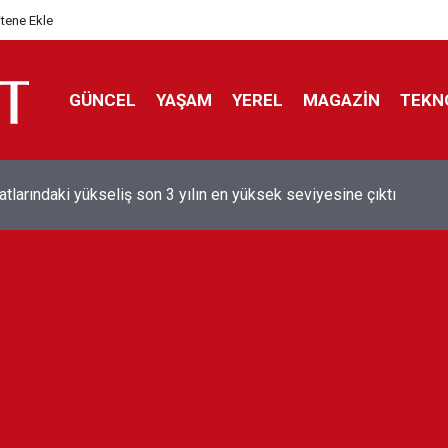
itene Ekle
GÜNCEL
YAŞAM
YEREL
MAGAZİN
TEKN
aray'dan sekiz kişi hakkında savcılığa suç duyurusu