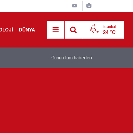
İstanbul
OLOJİ
DÜNYA
24 °C
Avrupa'da 'Schengen' restleşmesi: İspanya da İta
01:24
Günün tüm
haberleri
kontrol edecek