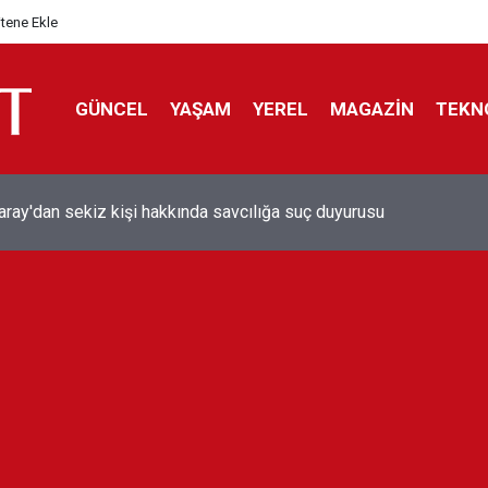
itene Ekle
GÜNCEL
YAŞAM
YEREL
MAGAZİN
TEKN
aray'dan sekiz kişi hakkında savcılığa suç duyurusu