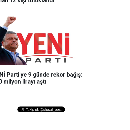
nan 12 kişi tutuklandı
Nİ Parti'ye 9 günde rekor bağış:
 milyon lirayı aştı