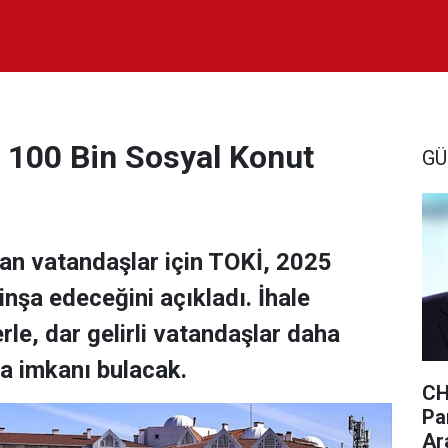
e 100 Bin Sosyal Konut
GÜ
yan vatandaşlar için TOKİ, 2025
inşa edeceğini açıkladı. İhale
le, dar gelirli vatandaşlar daha
ma imkanı bulacak.
CH
Par
Ar