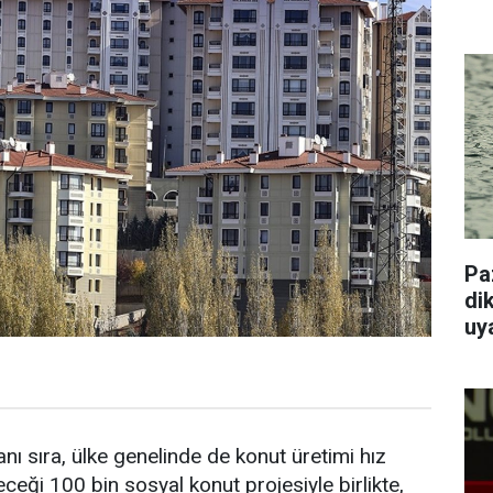
Pa
dik
uy
nı sıra, ülke genelinde de konut üretimi hız
ceği 100 bin sosyal konut projesiyle birlikte,