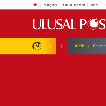
Manşetler
Günün Haberleri
Arşiv
S
3 yılın en yüksek seviyesine çıktı
24
01:26
Galatas