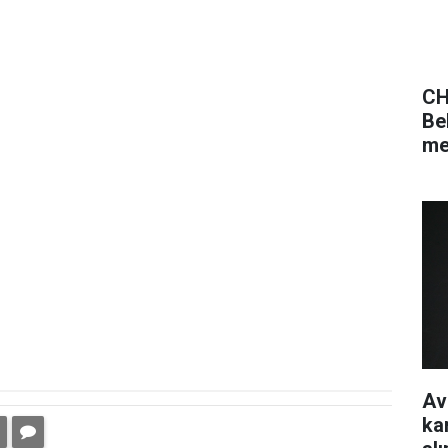
CH
Be
me
Av
ka