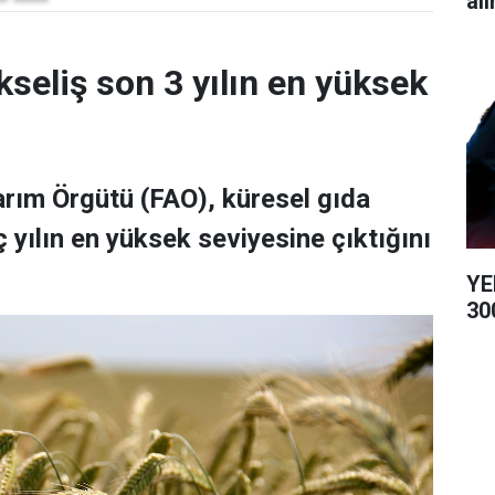
alı
kseliş son 3 yılın en yüksek
Tarım Örgütü (FAO), küresel gıda
 yılın en yüksek seviyesine çıktığını
YE
300