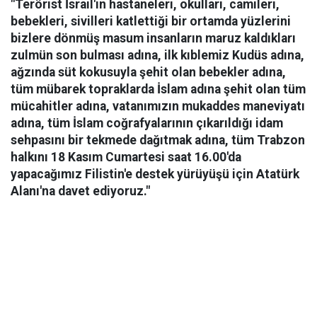
"Terörist İsrail'in hastaneleri, okulları, camileri,
bebekleri, sivilleri katlettiği bir ortamda yüzlerini
bizlere dönmüş masum insanların maruz kaldıkları
zulmün son bulması adına, ilk kıblemiz Kudüs adına,
ağzında süt kokusuyla şehit olan bebekler adına,
tüm mübarek topraklarda İslam adına şehit olan tüm
mücahitler adına, vatanımızın mukaddes maneviyatı
adına, tüm İslam coğrafyalarının çıkarıldığı idam
sehpasını bir tekmede dağıtmak adına, tüm Trabzon
halkını 18 Kasım Cumartesi saat 16.00'da
yapacağımız Filistin'e destek yürüyüşü için Atatürk
Alanı'na davet ediyoruz."