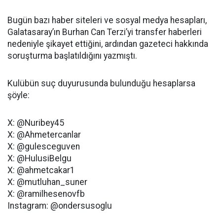
Bugün bazı haber siteleri ve sosyal medya hesapları,
Galatasaray’ın Burhan Can Terzi’yi transfer haberleri
nedeniyle şikayet ettiğini, ardından gazeteci hakkında
soruşturma başlatıldığını yazmıştı.
Kulübün suç duyurusunda bulunduğu hesaplarsa
şöyle:
X: @Nuribey45
X: @Ahmetercanlar
X: @gulesceguven
X: @HulusiBelgu
X: @ahmetcakar1
X: @mutluhan_suner
X: @ramilhesenovfb
Instagram: @ondersusoglu