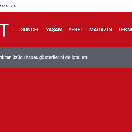
itene Ekle
GÜNCEL
YAŞAM
YEREL
MAGAZİN
TEKN
ol efsanesi Mısırlı yıldız Mohamed Salah Trabzonspor ile anlaştı
liyor