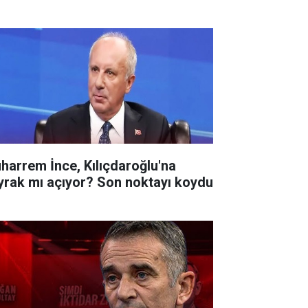
harrem İnce, Kılıçdaroğlu'na
yrak mı açıyor? Son noktayı koydu