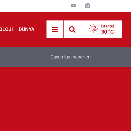
İstanbul
OLOJİ
DÜNYA
30 °C
!
00:19
Feridun Düzağaç sahnelere ara verdi: ''En az bir
Günün tüm
haberleri