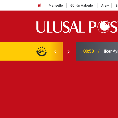
Manşetler
Günün Haberleri
Arşiv
S
Liverpo
ilerini de iptal etti
24
00:39
Yarın ge