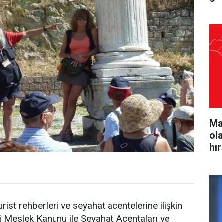
Ma
ol
hı
rist rehberleri ve seyahat acentelerine ilişkin
i Meslek Kanunu ile Seyahat Acentaları ve