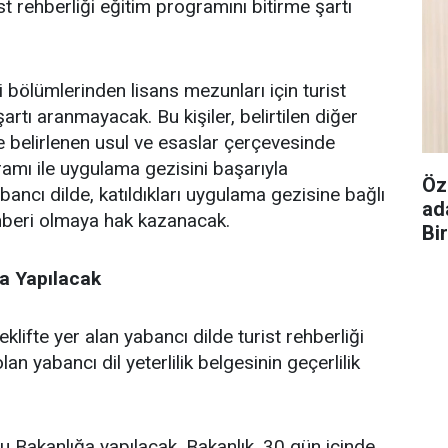
st rehberliği eğitim programını bitirme şartı
ji bölümlerinden lisans mezunları için turist
artı aranmayacak. Bu kişiler, belirtilen diğer
le belirlenen usul ve esaslar çerçevesinde
ramı ile uygulama gezisini başarıyla
Öz
bancı dilde, katıldıkları uygulama gezisine bağlı
ad
ehberi olmaya hak kazanacak.
Bi
a Yapılacak
lifte yer alan yabancı dilde turist rehberliği
an yabancı dil yeterlilik belgesinin geçerlilik
 Bakanlığa yapılacak. Bakanlık, 30 gün içinde