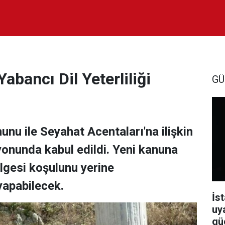
abancı Dil Yeterliliği
GÜ
nu ile Seyahat Acentaları'na ilişkin
nunda kabul edildi. Yeni kanuna
elgesi koşulunu yerine
yapabilecek.
İst
uy
güç