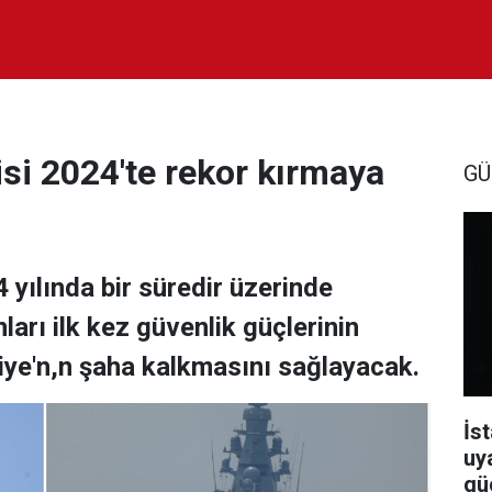
i 2024'te rekor kırmaya
GÜ
yılında bir süredir üzerinde
ları ilk kez güvenlik güçlerinin
iye'n,n şaha kalkmasını sağlayacak.
İst
uy
güç