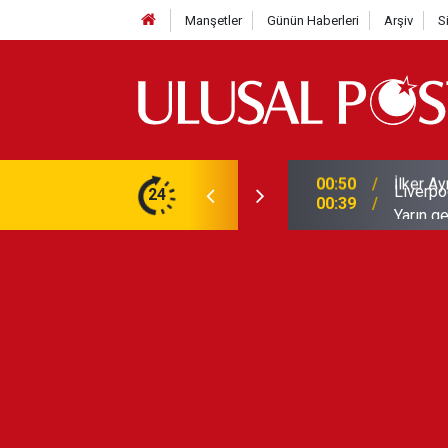
Manşetler
Günün Haberleri
Arşiv
S
Liverpo
ilerini de iptal etti
24
00:39
Yarın ge