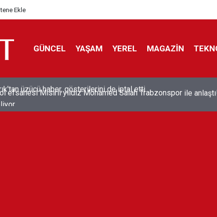
itene Ekle
GÜNCEL
YAŞAM
YEREL
MAGAZİN
TEKN
ol efsanesi Mısırlı yıldız Mohamed Salah Trabzonspor ile anlaştı
liyor