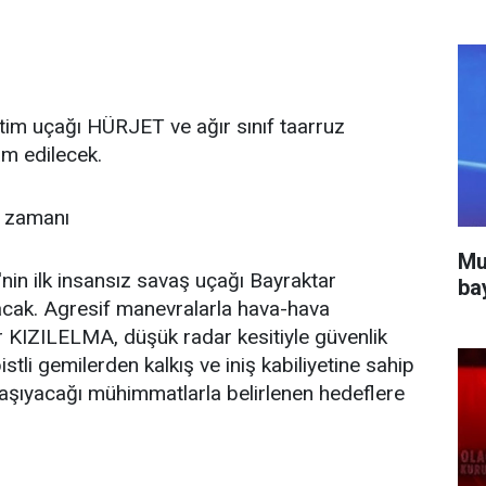
itim uçağı HÜRJET ve ağır sınıf taarruz
am edilecek.
m zamanı
Mu
'nin ilk insansız savaş uçağı Bayraktar
ba
acak. Agresif manevralarla hava-hava
 KIZILELMA, düşük radar kesitiyle güvenlik
istli gemilerden kalkış ve iniş kabiliyetine sahip
aşıyacağı mühimmatlarla belirlenen hedeflere