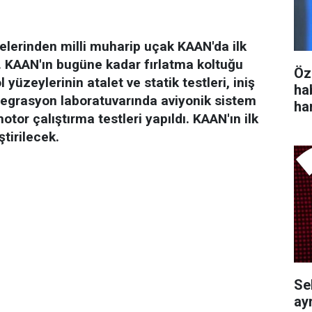
jelerinden milli muharip uçak KAAN'da ilk
k. KAAN'ın bugüne kadar fırlatma koltuğu
Öz
l yüzeylerinin atalet ve statik testleri, iniş
ha
tegrasyon laboratuvarında aviyonik sistem
ha
motor çalıştırma testleri yapıldı. KAAN'ın ilk
tirilecek.
Se
ayr