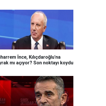
harrem İnce, Kılıçdaroğlu'na
yrak mı açıyor? Son noktayı koydu