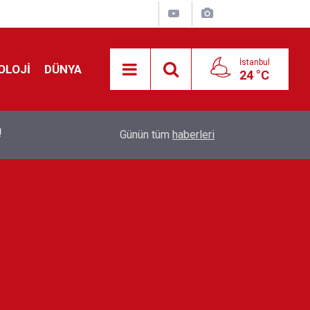
İstanbul
OLOJİ
DÜNYA
24 °C
!
00:19
Feridun Düzağaç sahnelere ara verdi: ''En az bir
Günün tüm
haberleri