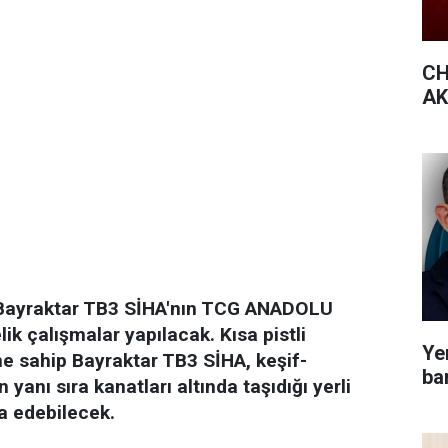
CH
AK 
p Bayraktar TB3 SİHA'nın TCG ANADOLU
k çalışmalar yapılacak. Kısa pistli
Yen
ine sahip Bayraktar TB3 SİHA, keşif-
bar
yanı sıra kanatları altında taşıdığı yerli
a edebilecek.