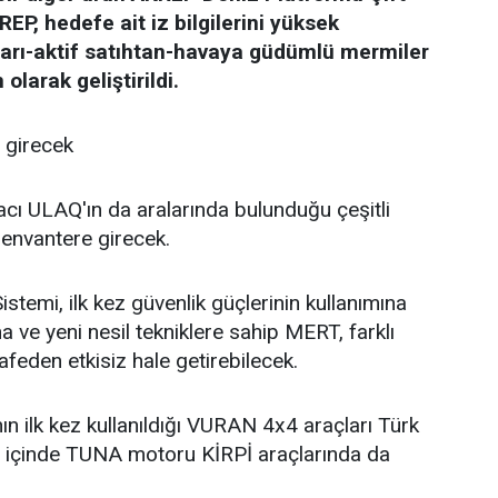
EP, hedefe ait iz bilgilerini yüksek
yarı-aktif satıhtan-havaya güdümlü mermiler
olarak geliştirildi.
e girecek
aracı ULAQ'ın da aralarında bulunduğu çeşitli
z envantere girecek.
stemi, ilk kez güvenlik güçlerinin kullanımına
ve yeni nesil tekniklere sahip MERT, farklı
feden etkisiz hale getirebilecek.
ın ilk kez kullanıldığı VURAN 4x4 araçları Türk
 Yıl içinde TUNA motoru KİRPİ araçlarında da