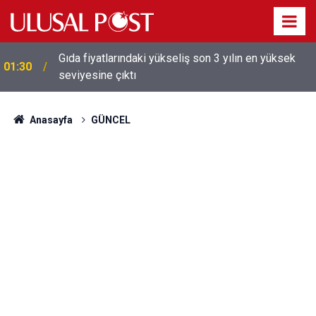
Galatasaray'dan sekiz kişi hakkında savcılığa suç
01:26
duyurusu
Anasayfa
GÜNCEL