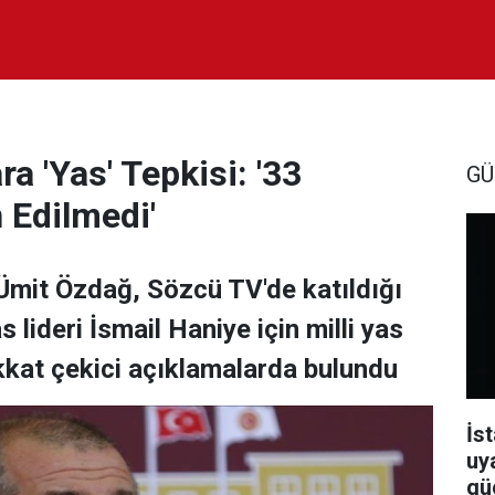
a 'Yas' Tepkisi: '33
GÜ
 Edilmedi'
Ümit Özdağ, Sözcü TV'de katıldığı
lideri İsmail Haniye için milli yas
ikkat çekici açıklamalarda bulundu
İst
uy
güç