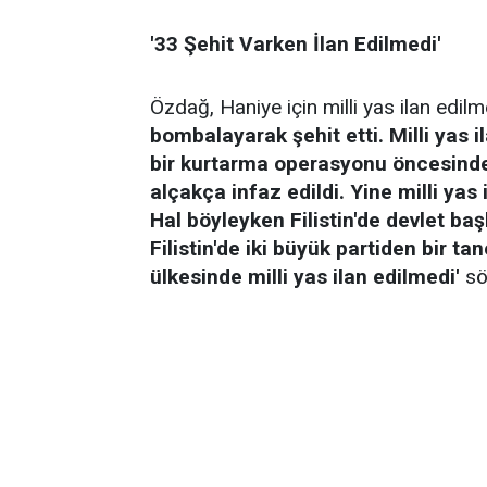
'33 Şehit Varken İlan Edilmedi'
Özdağ, Haniye için milli yas ilan edilm
bombalayarak şehit etti. Milli yas 
bir kurtarma operasyonu öncesinde
alçakça infaz edildi. Yine milli yas 
Hal böyleyken Filistin'de devlet baş
Filistin'de iki büyük partiden bir ta
ülkesinde milli yas ilan edilmedi'
söz