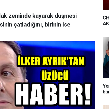
ıslak zeminde kayarak düşmesi
CH
AK 
nin çatladığını, birinin ise
Yen
bar