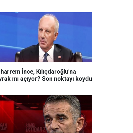
harrem İnce, Kılıçdaroğlu'na
yrak mı açıyor? Son noktayı koydu