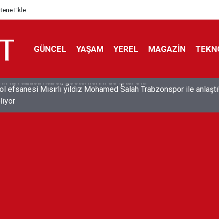
itene Ekle
GÜNCEL
YAŞAM
YEREL
MAGAZİN
TEKN
ol efsanesi Mısırlı yıldız Mohamed Salah Trabzonspor ile anlaştı
liyor