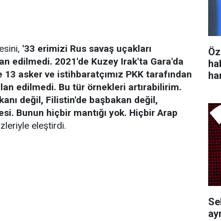
esini,
'33 erimizi Rus savaş uçakları
Öz
ilan edilmedi. 2021'de Kuzey Irak'ta Gara'da
ha
 13 asker ve istihbaratçımız PKK tarafından
ha
ilan edilmedi. Bu tür örnekleri artırabilirim.
kanı değil, Filistin'de başbakan değil,
nesi. Bunun hiçbir mantığı yok. Hiçbir Arap
leriyle eleştirdi.
Se
ayr