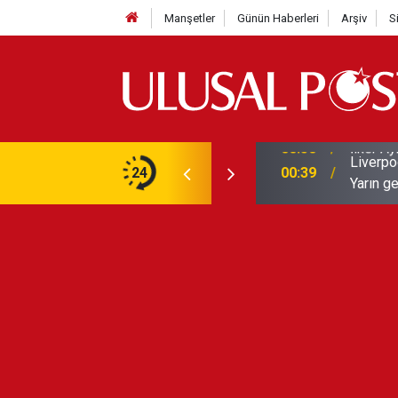
Manşetler
Günün Haberleri
Arşiv
S
Liverpo
ilerini de iptal etti
24
00:39
Yarın ge