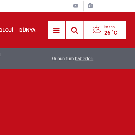
İstanbul
OLOJİ
DÜNYA
26 °C
!
00:19
Feridun Düzağaç sahnelere ara verdi: ''En az bir
Günün tüm
haberleri