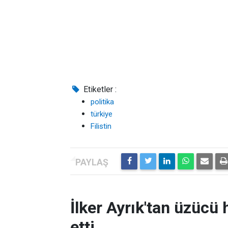
Etiketler :
politika
türkiye
Filistin
İlker Ayrık'tan üzücü h
etti