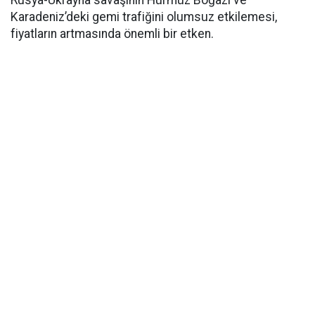
Rusya-Ukrayna savaşının Hürmüz Boğazı ve
Karadeniz’deki gemi trafiğini olumsuz etkilemesi,
fiyatların artmasında önemli bir etken.