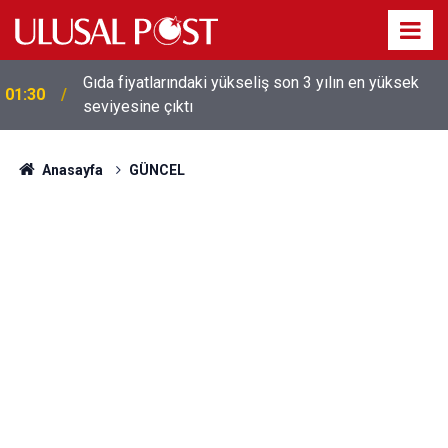
Galatasaray'dan sekiz kişi hakkında savcılığa suç
01:26
duyurusu
Anasayfa
GÜNCEL