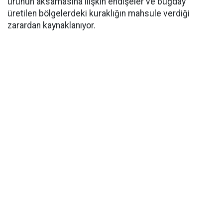
ürünün aksamasına ilişkin endişeler ve buğday
üretilen bölgelerdeki kuraklığın mahsule verdiği
zarardan kaynaklanıyor.