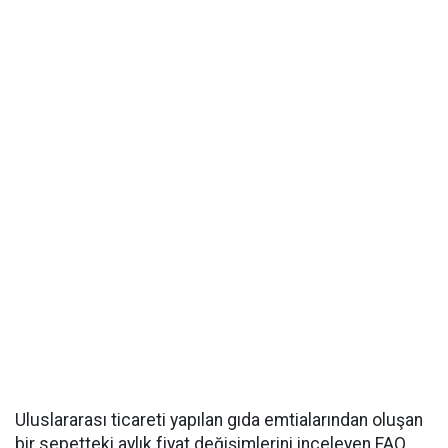
Uluslararası ticareti yapılan gıda emtialarından oluşan
bir sepetteki aylık fiyat değişimlerini inceleyen FAO