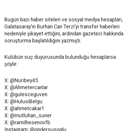
Bugün bazı haber siteleri ve sosyal medya hesapları,
Galatasaray’ın Burhan Can Terzi’yi transfer haberleri
nedeniyle şikayet ettiğini, ardından gazeteci hakkında
soruşturma başlatıldığını yazmıştı.
Kulübün suç duyurusunda bulunduğu hesaplarsa
şöyle:
X: @Nuribey45
X: @Ahmetercanlar
X: @gulesceguven
X: @HulusiBelgu
X: @ahmetcakar1
X: @mutluhan_suner
X: @ramilhesenovfb
Instagram: @ondersusoglu