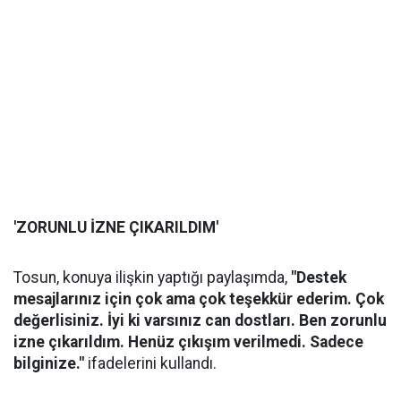
'ZORUNLU İZNE ÇIKARILDIM'
Tosun, konuya ilişkin yaptığı paylaşımda,
"Destek
mesajlarınız için çok ama çok teşekkür ederim. Çok
değerlisiniz. İyi ki varsınız can dostları. Ben zorunlu
izne çıkarıldım. Henüz çıkışım verilmedi. Sadece
bilginize."
ifadelerini kullandı.