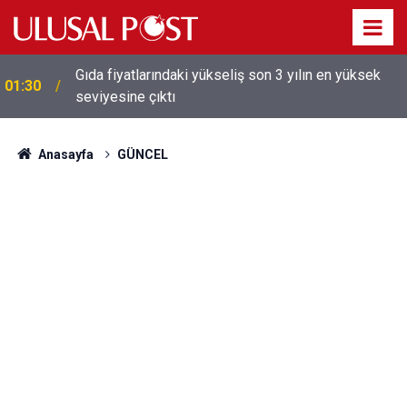
Gıda fiyatlarındaki yükseliş son 3 yılın en yüksek
01:30
seviyesine çıktı
Galatasaray'dan sekiz kişi hakkında savcılığa suç
01:26
duyurusu
Anasayfa
GÜNCEL