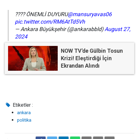
???? ÖNEMLİ DUYURU
@mansuryavas06
pic.twitter.com/RM6AtTd5Vh
— Ankara Büyükşehir (@ankarabbld)
August 27,
2024
NOW TV'de Gülbin Tosun
Krizi! Eleştirdiği İçin
Ekrandan Alındı
Etiketler :
ankara
politika