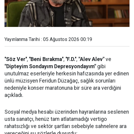
Yayınlanma Tarihi : 05 Ağustos 2026 00:19
''Söz Ver''
,
''Beni Bırakma''
,
''F.D.''
,
"Alev Alev"
ve
"Dipteyim Sondayım Depresyondayım"
gibi
unutulmaz eserleriyle herkesin hafızasında yer edinen
ünlü müzisyen Feridun Düzağaç, sağlık sorunları
nedeniyle konser maratonuna bir süre ara verdiğini
açıkladı.
Sosyal medya hesabı üzerinden hayranlarına seslenen
usta sanatçı, henüz tam atlatamadığı vertigo
rahatsızlığı ve sektör şartları sebebiyle sahnelere ara
vereceğini şu sözlerle duyurdu: