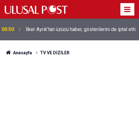
00:50
İlker Ayrık'tan üzücü haber, gösterilerini de iptal etti
Liverpool efsanesi Mısırlı yıldız Mohamed Salah
00:39
Trabzonspor ile anlaştı! Yarın geliyor
Anasayfa
TV VE DİZİLER