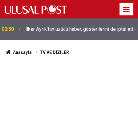
00:50
İlker Ayrık'tan üzücü haber, gösterilerini de iptal etti
Liverpool efsanesi Mısırlı yıldız Mohamed Salah
00:39
Trabzonspor ile anlaştı! Yarın geliyor
Anasayfa
TV VE DİZİLER