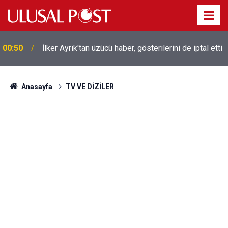
Liverpool efsanesi Mısırlı yıldız Mohamed Salah
00:39
Trabzonspor ile anlaştı! Yarın geliyor
Anasayfa
TV VE DİZİLER