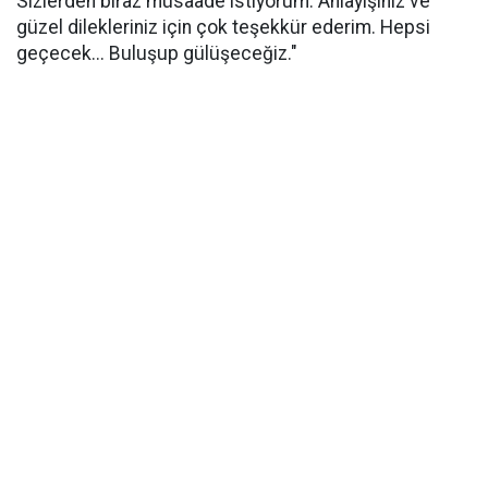
Sizlerden biraz müsaade istiyorum. Anlayışınız ve
güzel dilekleriniz için çok teşekkür ederim. Hepsi
geçecek... Buluşup gülüşeceğiz."