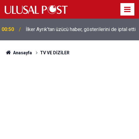
00:50
İlker Ayrık'tan üzücü haber, gösterilerini de iptal etti
Liverpool efsanesi Mısırlı yıldız Mohamed Salah
00:39
Trabzonspor ile anlaştı! Yarın geliyor
Anasayfa
TV VE DİZİLER