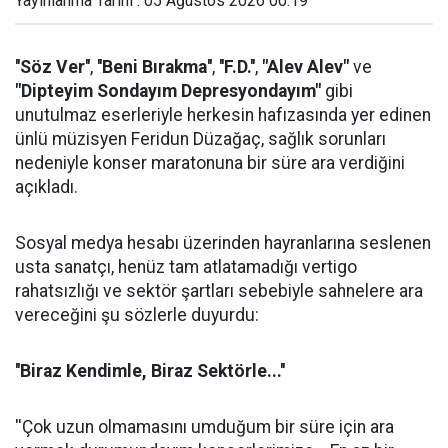
Yayınlanma Tarihi : 05 Ağustos 2026 00:19
''Söz Ver''
,
''Beni Bırakma''
,
''F.D.''
,
"Alev Alev"
ve
"Dipteyim Sondayım Depresyondayım"
gibi
unutulmaz eserleriyle herkesin hafızasında yer edinen
ünlü müzisyen Feridun Düzağaç, sağlık sorunları
nedeniyle konser maratonuna bir süre ara verdiğini
açıkladı.
Sosyal medya hesabı üzerinden hayranlarına seslenen
usta sanatçı, henüz tam atlatamadığı vertigo
rahatsızlığı ve sektör şartları sebebiyle sahnelere ara
vereceğini şu sözlerle duyurdu:
''Biraz Kendimle, Biraz Sektörle...''
''Çok uzun olmamasını umduğum bir süre için ara