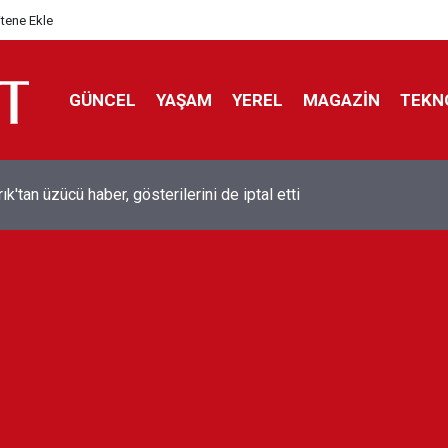
itene Ekle
GÜNCEL
YAŞAM
YEREL
MAGAZİN
TEKN
ol efsanesi Mısırlı yıldız Mohamed Salah Trabzonspor ile anlaştı
liyor