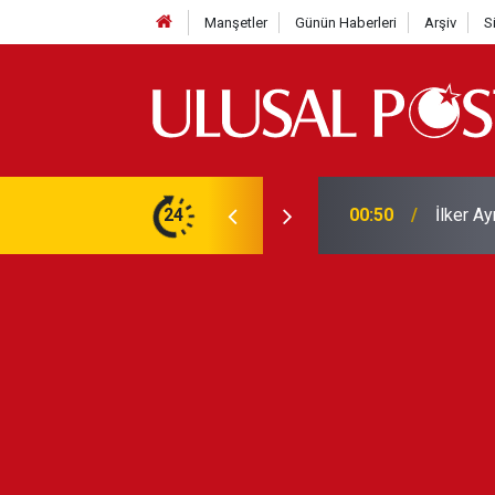
Manşetler
Günün Haberleri
Arşiv
S
Liverpo
ilerini de iptal etti
24
00:39
Yarın ge