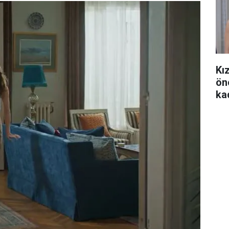
Kı
ön
ka