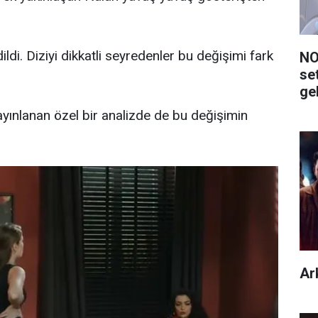
ildi. Diziyi dikkatli seyredenler bu değişimi fark
NO
se
ge
yınlanan özel bir analizde de bu değişimin
Ar