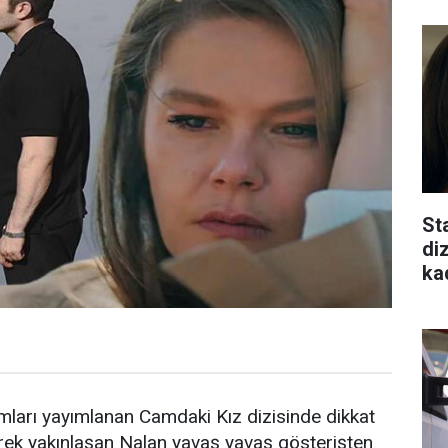
St
di
ka
ları yayımlanan Camdaki Kız dizisinde dikkat
erek yakınlaşan Nalan yavaş yavaş gösterişten