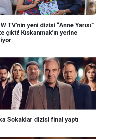
W TV'nin yeni dizisi “Anne Yarısı”
te çıktı! Kıskanmak'ın yerine
liyor
ka Sokaklar dizisi final yaptı