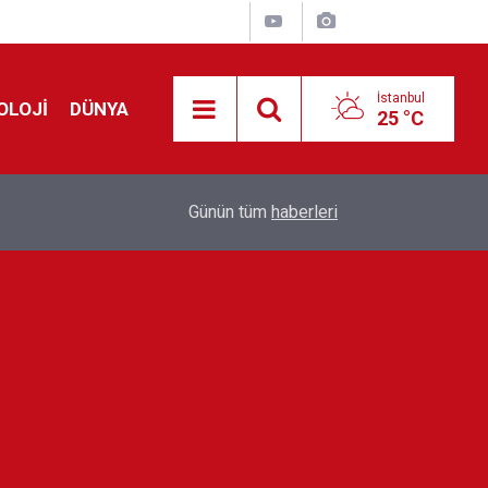
İstanbul
OLOJİ
DÜNYA
25 °C
!
00:19
Feridun Düzağaç sahnelere ara verdi: ''En az bir
Günün tüm
haberleri