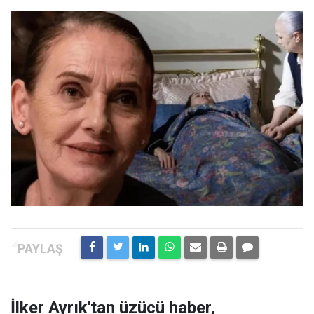
İlker Ayrık'tan üzücü haber,