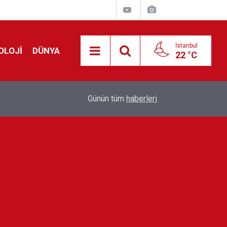
İstanbul
OLOJİ
DÜNYA
22 °C
!
00:19
Feridun Düzağaç sahnelere ara verdi: ''En az bir
Günün tüm
haberleri