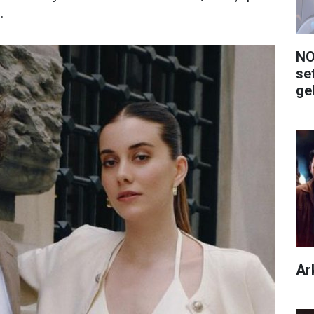
.
NO
se
ge
Ar