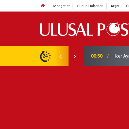
Manşetler
Günün Haberleri
Arşiv
S
Liverpo
ilerini de iptal etti
24
00:39
Yarın ge