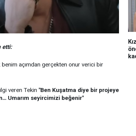
Kı
etti:
ön
ka
k benim açımdan gerçekten onur verici bir
lgi veren Tekin
"Ben Kuşatma diye bir projeye
n… Umarım seyircimizi beğenir"