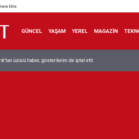
itene Ekle
GÜNCEL
YAŞAM
YEREL
MAGAZİN
TEKN
ol efsanesi Mısırlı yıldız Mohamed Salah Trabzonspor ile anlaştı
liyor