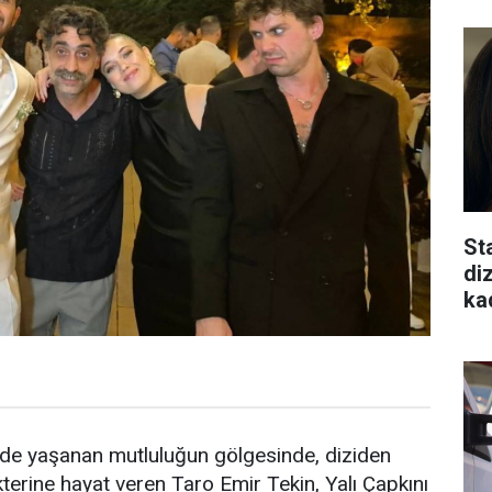
St
di
ka
nde yaşanan mutluluğun gölgesinde, diziden
akterine hayat veren Taro Emir Tekin, Yalı Çapkını