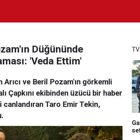
 Pozam'ın Düğününde
TV
aması: 'Veda Ettim'
 Arıcı ve Beril Pozam'ın görkemli
lı Çapkını ekibinden üzücü bir haber
ni canlandıran Taro Emir Tekin,
u.
Ga
se