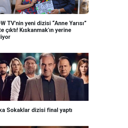
W TV'nin yeni dizisi “Anne Yarısı”
te çıktı! Kıskanmak'ın yerine
liyor
ka Sokaklar dizisi final yaptı