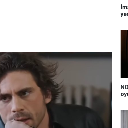
İm
yen
NO
oy