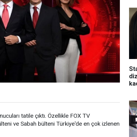
St
di
ka
cuları tatile çıktı. Özellikle FOX TV
teni ve Sabah bülteni Türkiye'de en çok izlenen