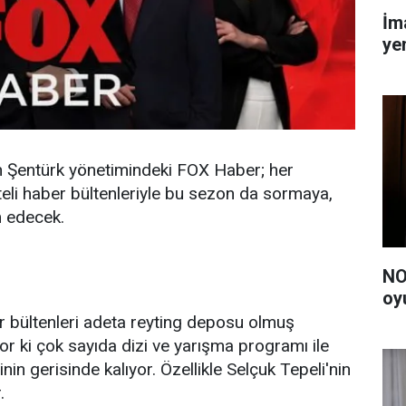
İm
yen
an Şentürk yönetimindeki FOX Haber; her
liteli haber bültenleriyle bu sezon da sormaya,
 edecek.
NO
oy
 bültenleri adeta reyting deposu olmuş
r ki çok sayıda dizi ve yarışma programı ile
in gerisinde kalıyor. Özellikle Selçuk Tepeli'nin
r.