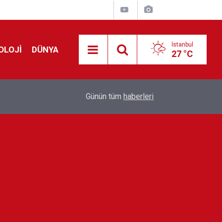
İstanbul
OLOJİ
DÜNYA
27 °C
!
00:19
Feridun Düzağaç sahnelere ara verdi: ''En az bir
Günün tüm
haberleri