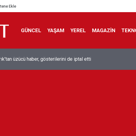
itene Ekle
GÜNCEL
YAŞAM
YEREL
MAGAZİN
TEKN
ol efsanesi Mısırlı yıldız Mohamed Salah Trabzonspor ile anlaştı
liyor