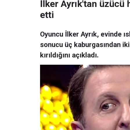
İlker Ayrık'tan üzücü h
etti
Oyuncu İlker Ayrık, evinde 
sonucu üç kaburgasından ikisi
kırıldığını açıkladı.