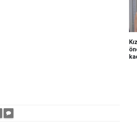
Kı
ön
ka