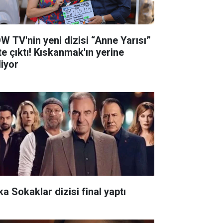
W TV'nin yeni dizisi “Anne Yarısı”
te çıktı! Kıskanmak'ın yerine
liyor
ka Sokaklar dizisi final yaptı