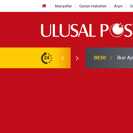
Manşetler
Günün Haberleri
Arşiv
S
Liverpo
ilerini de iptal etti
24
00:39
Yarın ge