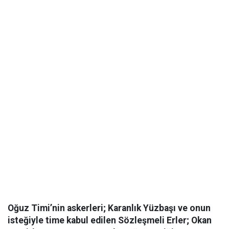
Oğuz Timi’nin askerleri; Karanlık Yüzbaşı ve onun
isteğiyle time kabul edilen Sözleşmeli Erler; Okan