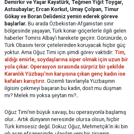
Demirkır ve Yaşar Kayatürk, Teğmen Yiğit Toygar,
Astsubaylar; Ercan Korkut, Umay Çolpan, Timur
Gökay ve Boran Delideniz yemin ederek göreve
başlarlar.
Bu arada Özbekistan-Afganistan sınır
bölgesinde yaşayan, Türk konar-göçerlerle ilgili gelen
haberler Tomris Albay’ı harekete geçirir. Görünürde, o
Türk Obasını terör çetelerinden koruyacak hiçbir güç
yoktur. Ama Oğuz Timi için şimdi görev vaktidir:
Tim,
aldığı emirle, soydaşlarına siper olmak için uzun bir
yola çıkar. Operasyon sırasında sürpriz bir şekilde
Karanlık Yüzbaşı’nın karşısına çıkan genç kadın ise
kafaları karıştırır.
Gizemli tavırlarıyla Yüzbaşının
ilgisini çekmeyi başaran bu kadın, dost mu düşman
mı? Melek mi yoksa şeytan mı?..
Oğuz Timi’nin büyük savaşı, bu operasyonla başlamış
olur… Artık dünyanın neresinde olursa olsun, hiçbir
Türk kimsesiz değil. Dokuz Oğuz, Mehmetçik’in iki bin
yılı aşan efsanesinde, ulaşılan yeni bir zirvenin