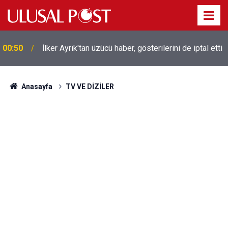
Liverpool efsanesi Mısırlı yıldız Mohamed Salah
00:39
Trabzonspor ile anlaştı! Yarın geliyor
Anasayfa
TV VE DİZİLER