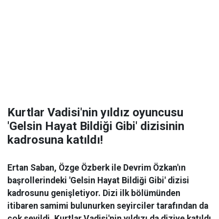
Kurtlar Vadisi'nin yıldız oyuncusu
'Gelsin Hayat Bildiği Gibi' dizisinin
kadrosuna katıldı!
Ertan Saban, Özge Özberk ile Devrim Özkan'ın
başrollerindeki 'Gelsin Hayat Bildiği Gibi' dizisi
kadrosunu genişletiyor. Dizi ilk bölümünden
itibaren samimi bulunurken seyirciler tarafından da
çok sevildi. Kurtlar Vadisi'nin yıldızı da diziye katıldı