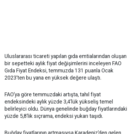
Uluslararası ticareti yapılan gıda emtialarından oluşan
bir sepetteki aylık fiyat değişimlerini inceleyen FAO
Gıda Fiyat Endeksi, temmuzda 131 puanla Ocak
2023’ten bu yana en yüksek değere ulaştı.
FAO’ya göre temmuzdaki artışta, tahıl fiyat
endeksindeki aylık yüzde 3,4’lük yükseliş temel
belirleyici oldu. Dünya genelinde buğday fiyatlarındaki
yüzde 5,8’lik sıçrama, endeksi yukarı taşıdı.
Buğday fiyatlarının artmasıysa Karadeniz’den gelen