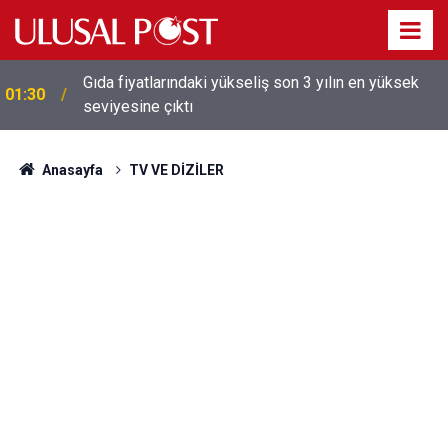
Galatasaray'dan sekiz kişi hakkında savcılığa suç
01:26
duyurusu
Anasayfa
TV VE DİZİLER