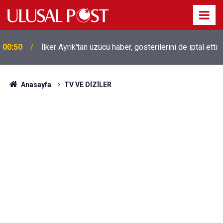
00:50
İlker Ayrık'tan üzücü haber, gösterilerini de iptal etti
Liverpool efsanesi Mısırlı yıldız Mohamed Salah
00:39
Trabzonspor ile anlaştı! Yarın geliyor
Anasayfa
TV VE DİZİLER