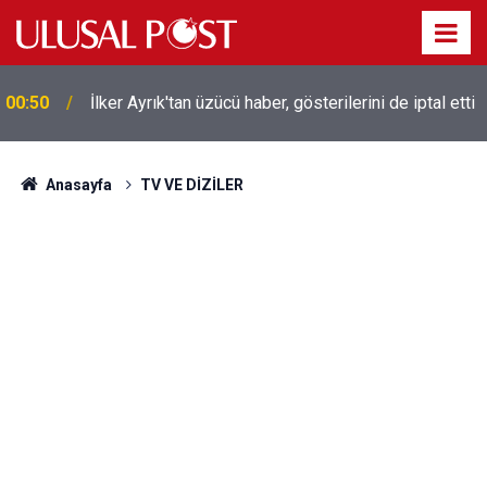
00:50
İlker Ayrık'tan üzücü haber, gösterilerini de iptal etti
Liverpool efsanesi Mısırlı yıldız Mohamed Salah
00:39
Trabzonspor ile anlaştı! Yarın geliyor
Anasayfa
TV VE DİZİLER