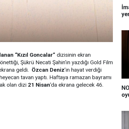
İm
yen
nlanan
“Kızıl Goncalar”
dizisinin ekran
yönettiği, Şükrü Necati Şahin’in yazdığı Gold Film
ekrana geldi.
Özcan Deniz
’in hayat verdiği
 heyecan tavan yaptı. Haftaya ramazan bayramı
ak olan dizi
21 Nisan
’da ekrana gelecek 46.
NO
oy