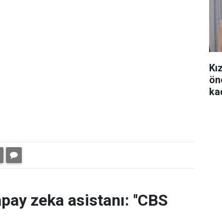
Kı
ön
ka
pay zeka asistanı: ''CBS