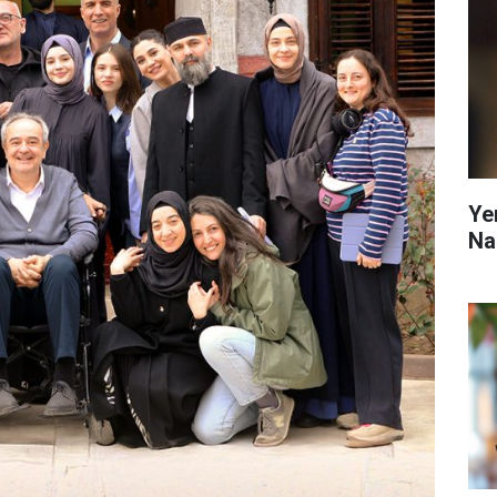
Ye
Na