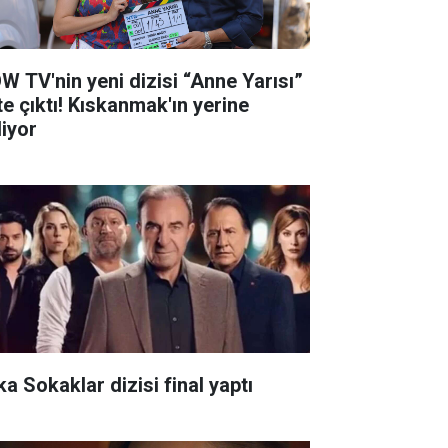
W TV'nin yeni dizisi “Anne Yarısı”
te çıktı! Kıskanmak'ın yerine
liyor
ka Sokaklar dizisi final yaptı