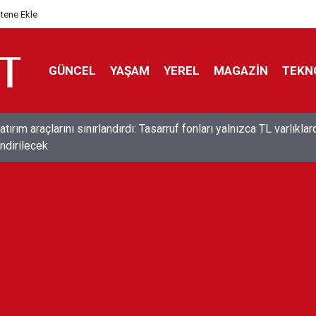
itene Ekle
GÜNCEL
YAŞAM
YEREL
MAGAZİN
TEKN
ırım araçlarını sınırlandırdı: Tasarruf fonları yalnızca TL varlıklar
ndirilecek