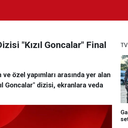
zisi "Kızıl Goncalar" Final
TV
n ve özel yapımları arasında yer alan
l Goncalar" dizisi, ekranlara veda
Ga
se