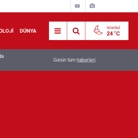
İstanbul
OLOJİ
DÜNYA
24 °C
da
Menderes Belediyesi'nde 'rüşvet ve irtikap' so
23:49
Günün tüm
haberleri
İlkay Çiçek tutuklandı