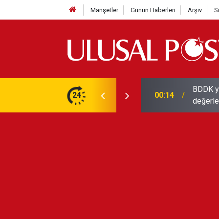
Manşetler
Günün Haberleri
Arşiv
S
BDDK yat
istanı: ''CBS Örgüt Tahmin''
24
00:14
değerle