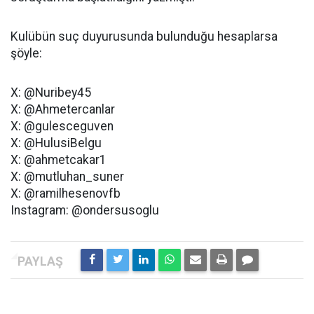
Kulübün suç duyurusunda bulunduğu hesaplarsa
şöyle:
X: @Nuribey45
X: @Ahmetercanlar
X: @gulesceguven
X: @HulusiBelgu
X: @ahmetcakar1
X: @mutluhan_suner
X: @ramilhesenovfb
Instagram: @ondersusoglu