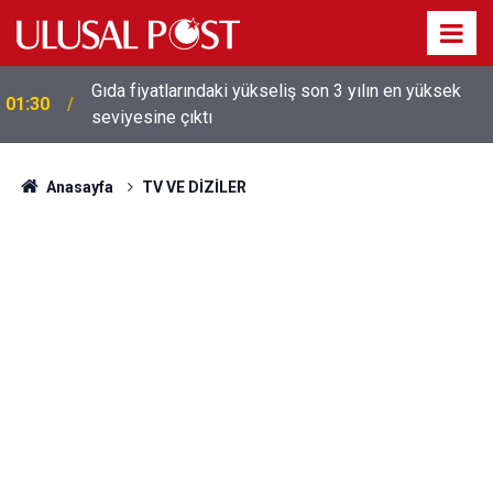
Galatasaray'dan sekiz kişi hakkında savcılığa suç
01:26
duyurusu
Anasayfa
TV VE DİZİLER