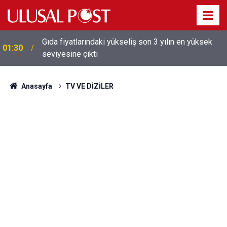
Galatasaray'dan sekiz kişi hakkında savcılığa suç
01:26
duyurusu
Anasayfa
TV VE DİZİLER