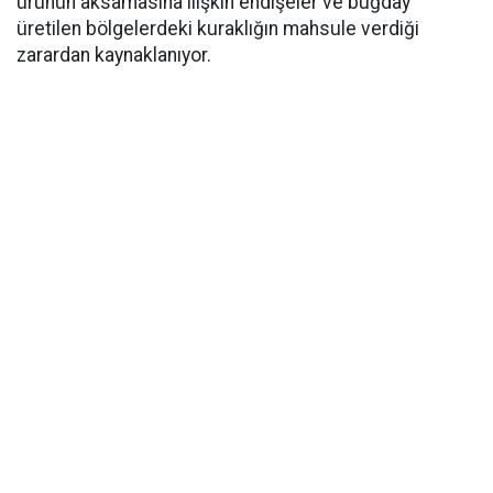
ürünün aksamasına ilişkin endişeler ve buğday
üretilen bölgelerdeki kuraklığın mahsule verdiği
zarardan kaynaklanıyor.