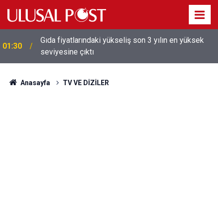
Galatasaray'dan sekiz kişi hakkında savcılığa suç
01:26
duyurusu
Anasayfa
TV VE DİZİLER