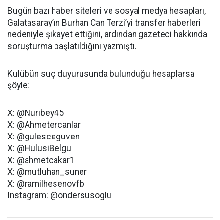
Bugün bazı haber siteleri ve sosyal medya hesapları,
Galatasaray’ın Burhan Can Terzi’yi transfer haberleri
nedeniyle şikayet ettiğini, ardından gazeteci hakkında
soruşturma başlatıldığını yazmıştı.
Kulübün suç duyurusunda bulunduğu hesaplarsa
şöyle:
X: @Nuribey45
X: @Ahmetercanlar
X: @gulesceguven
X: @HulusiBelgu
X: @ahmetcakar1
X: @mutluhan_suner
X: @ramilhesenovfb
Instagram: @ondersusoglu