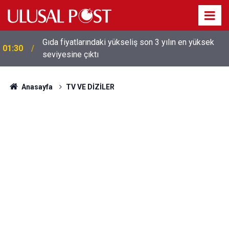
Galatasaray'dan sekiz kişi hakkında savcılığa suç
01:26
duyurusu
Anasayfa
TV VE DİZİLER