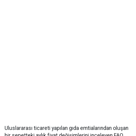
Uluslararası ticareti yapılan gıda emtialarından oluşan
bir sepetteki aylık fiyat değişimlerini inceleyen FAO