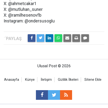
X: @ahmetcakar1
X: @mutluhan_suner
X: @ramilhesenovfb
Instagram: @ondersusoglu
Ulusal Post © 2026
Anasayfa
Künye
İletişim
Gizlilik İlkeleri
Sitene Ekle