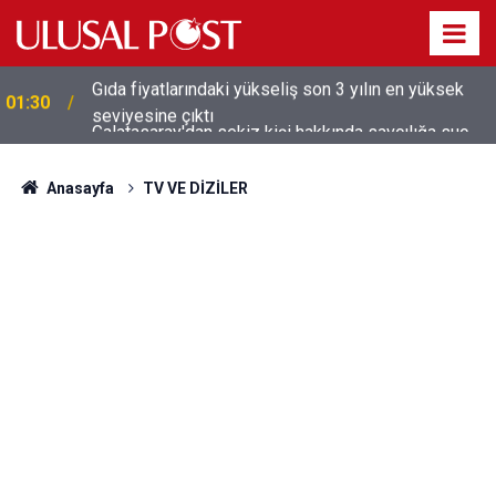
Galatasaray'dan sekiz kişi hakkında savcılığa suç
01:26
duyurusu
Anasayfa
TV VE DİZİLER