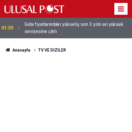
Galatasaray'dan sekiz kişi hakkında savcılığa suç
01:26
duyurusu
Anasayfa
TV VE DİZİLER