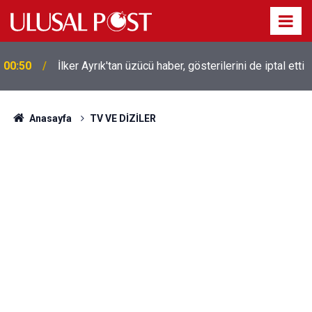
Liverpool efsanesi Mısırlı yıldız Mohamed Salah
00:39
Trabzonspor ile anlaştı! Yarın geliyor
Anasayfa
TV VE DİZİLER