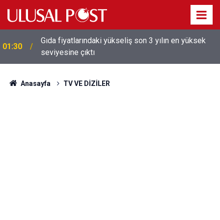
Galatasaray'dan sekiz kişi hakkında savcılığa suç
01:26
duyurusu
Anasayfa
TV VE DİZİLER