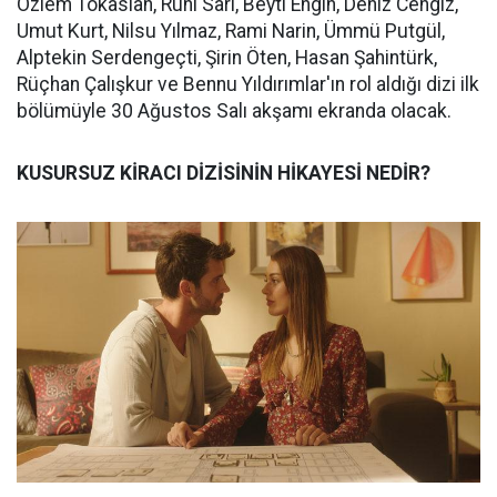
Özlem Tokaslan, Ruhi Sarı, Beyti Engin, Deniz Cengiz,
Umut Kurt, Nilsu Yılmaz, Rami Narin, Ümmü Putgül,
Alptekin Serdengeçti, Şirin Öten, Hasan Şahintürk,
Rüçhan Çalışkur ve Bennu Yıldırımlar'ın rol aldığı dizi ilk
bölümüyle 30 Ağustos Salı akşamı ekranda olacak.
KUSURSUZ KİRACI DİZİSİNİN HİKAYESİ NEDİR?