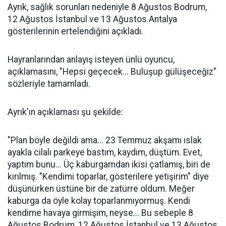
Ayrık, sağlık sorunları nedeniyle 8 Ağustos Bodrum,
12 Ağustos İstanbul ve 13 Ağustos Antalya
gösterilerinin ertelendiğini açıkladı.
Hayranlarından anlayış isteyen ünlü oyuncu,
açıklamasını, "Hepsi geçecek... Buluşup gülüşeceğiz"
sözleriyle tamamladı.
Ayrık'ın açıklaması şu şekilde:
"Plan böyle değildi ama... 23 Temmuz akşamı ıslak
ayakla cilalı parkeye bastım, kaydım, düştüm. Evet,
yaptım bunu... Üç kaburgamdan ikisi çatlamış, biri de
kırılmış. "Kendimi toparlar, gösterilere yetişirim" diye
düşünürken üstüne bir de zatürre oldum. Meğer
kaburga da öyle kolay toparlanmıyormuş. Kendi
kendime havaya girmişim, neyse... Bu sebeple 8
Ağustos Bodrum, 12 Ağustos İstanbul ve 13 Ağustos