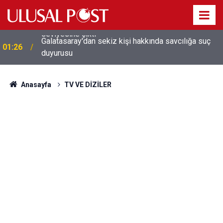
Galatasaray'dan sekiz kişi hakkında savcılığa suç
01:26
duyurusu
Anasayfa
TV VE DİZİLER