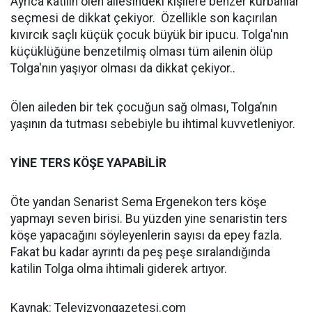
Ayrıca katilin ölen ailesindeki kişilere benzer kurbanlar
seçmesi de dikkat çekiyor. Özellikle son kaçırılan
kıvırcık saçlı küçük çocuk büyük bir ipucu. Tolga'nın
küçüklüğüne benzetilmiş olması tüm ailenin ölüp
Tolga'nın yaşıyor olması da dikkat çekiyor..
Ölen aileden bir tek çocuğun sağ olması, Tolga’nın
yaşının da tutması sebebiyle bu ihtimal kuvvetleniyor.
YİNE TERS KÖŞE YAPABİLİR
Öte yandan Senarist Sema Ergenekon ters köşe
yapmayı seven birisi. Bu yüzden yine senaristin ters
köşe yapacağını söyleyenlerin sayısı da epey fazla.
Fakat bu kadar ayrıntı da peş peşe sıralandığında
katilin Tolga olma ihtimali giderek artıyor.
Kaynak: Televizyongazetesi.com