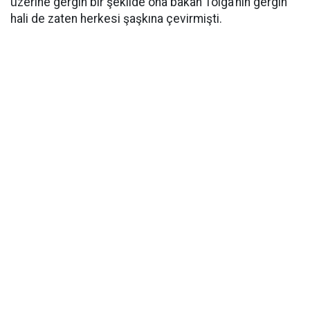
üzerine gergin bir şekilde ona bakan Tolga’nın gergin
hali de zaten herkesi şaşkına çevirmişti.