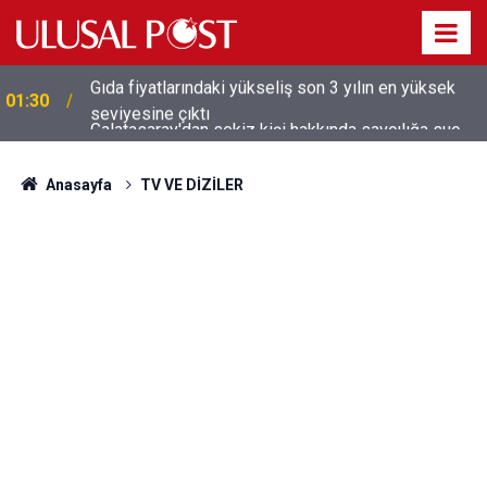
Galatasaray'dan sekiz kişi hakkında savcılığa suç
01:26
duyurusu
Anasayfa
TV VE DİZİLER