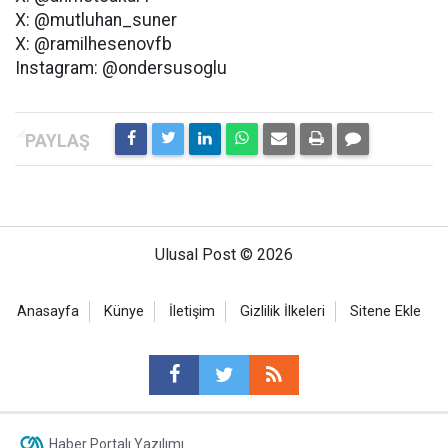
X: @mutluhan_suner
X: @ramilhesenovfb
Instagram: @ondersusoglu
Ulusal Post © 2026
Anasayfa
Künye
İletişim
Gizlilik İlkeleri
Sitene Ekle
Haber Portalı Yazılımı