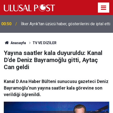
00:50
İlker Ayrık'tan üzücü haber, gösterilerini de iptal etti
Anasayfa
TV VE DİZİLER
Yayına saatler kala duyuruldu: Kanal
D'de Deniz Bayramoğlu gitti, Aytaç
Can geldi
Kanal D Ana Haber Bülteni sunucusu gazeteci Deniz
Bayramoğlu’nun yayına saatler kala görevine son
verildiği öğrenildi.