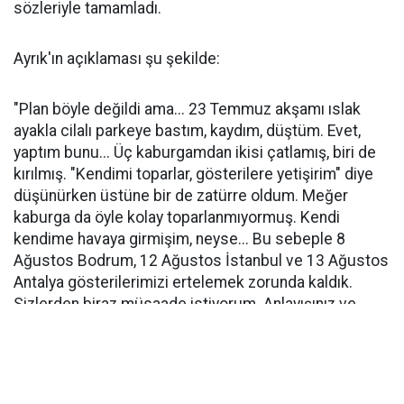
sözleriyle tamamladı.
Ayrık'ın açıklaması şu şekilde:
"Plan böyle değildi ama... 23 Temmuz akşamı ıslak
ayakla cilalı parkeye bastım, kaydım, düştüm. Evet,
yaptım bunu... Üç kaburgamdan ikisi çatlamış, biri de
kırılmış. "Kendimi toparlar, gösterilere yetişirim" diye
düşünürken üstüne bir de zatürre oldum. Meğer
kaburga da öyle kolay toparlanmıyormuş. Kendi
kendime havaya girmişim, neyse... Bu sebeple 8
Ağustos Bodrum, 12 Ağustos İstanbul ve 13 Ağustos
Antalya gösterilerimizi ertelemek zorunda kaldık.
Sizlerden biraz müsaade istiyorum. Anlayışınız ve
güzel dilekleriniz için çok teşekkür ederim. Hepsi
geçecek... Buluşup gülüşeceğiz."