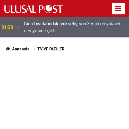
Galatasaray'dan sekiz kişi hakkında savcılığa suç
01:26
duyurusu
Anasayfa
TV VE DİZİLER