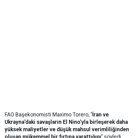
FAO Başekonomisti Maximo Torero,
‘İran ve
Ukrayna’daki savaşların El Nino’yla birleşerek daha
yüksek maliyetler ve düşük mahsul verimliliğinden
oluşan mükemmel bir fırtına yarattığını’
söyledi.