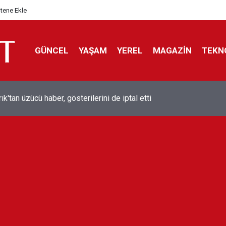
itene Ekle
GÜNCEL
YAŞAM
YEREL
MAGAZİN
TEKN
ol efsanesi Mısırlı yıldız Mohamed Salah Trabzonspor ile anlaştı
liyor