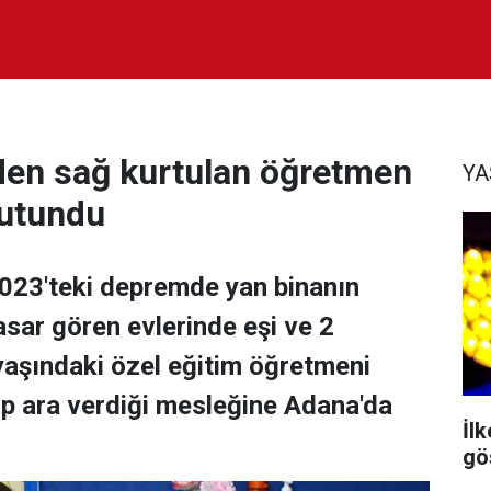
den sağ kurtulan öğretmen
Y
tutundu
2023'teki depremde yan binanın
sar gören evlerinde eşi ve 2
aşındaki özel eğitim öğretmeni
tıp ara verdiği mesleğine Adana'da
İl
gös