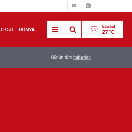
İstanbul
OLOJİ
DÜNYA
27 °C
!
00:19
Feridun Düzağaç sahnelere ara verdi: ''En az bir
Günün tüm
haberleri