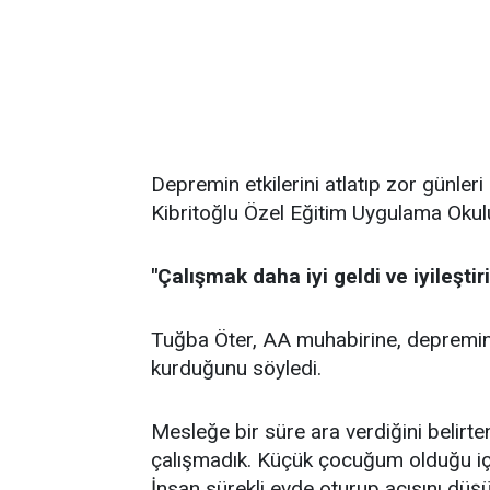
Depremin etkilerini atlatıp zor günler
Kibritoğlu Özel Eğitim Uygulama Oku
"Çalışmak daha iyi geldi ve iyileştiri
Tuğba Öter, AA muhabirine, depremin
kurduğunu söyledi.
Mesleğe bir süre ara verdiğini belirt
çalışmadık. Küçük çocuğum olduğu için
İnsan sürekli evde oturup acısını düşü