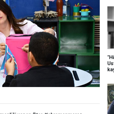
"H
Us
ka