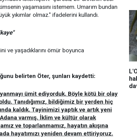
iç kimsenin yaşamasını istemem. Umarım bundan
ük yıkımlar olmaz." ifadelerini kullandı.
ikaye"
ini ve yaşadıklarını ömür boyunca
L'
nu belirten Öter, şunları kaydetti:
ha
da
uyanmayı ümit ediyorduk. Böyle kötü bir olay
oldu. Tanıdığımız, bildiğimiz bir yerden hiç
da kaldık. Tayinimizi yaptık ve artık yeni
 Adana varmış. İklim ve kültür olarak
mamız ve toparlanmamız, hayatın akışına
urada hayatımızı yeniden devam ettiriyoruz.