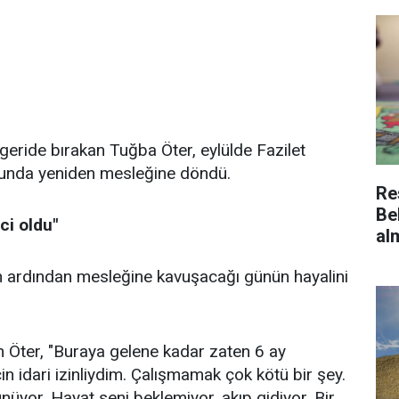
i geride bırakan Tuğba Öter, eylülde Fazilet
lunda yeniden mesleğine döndü.
Re
Be
ci oldu"
al
 ardından mesleğine kavuşacağı günün hayalini
en Öter, "Buraya gelene kadar zaten 6 ay
 idari izinliydim. Çalışmamak çok kötü bir şey.
nüyor. Hayat seni beklemiyor, akıp gidiyor. Bir