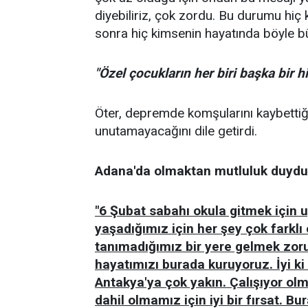
diyebiliriz, çok zordu. Bu durumu h
sonra hiç kimsenin hayatında böyle büy
"Özel çocukların her biri başka bir h
Öter, depremde komşularını kaybettiğ
unutamayacağını dile getirdi.
Adana'da olmaktan mutluluk duyduğu
"6 Şubat sabahı okula gitmek için 
yaşadığımız için her şey çok farklı 
tanımadığımız bir yere gelmek zorun
hayatımızı burada kuruyoruz. İyi ki
Antakya'ya çok yakın. Çalışıyor ol
dahil olmamız için iyi bir fırsat. B