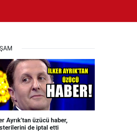
AŞAM
ker Ayrık'tan üzücü haber,
terilerini de iptal etti