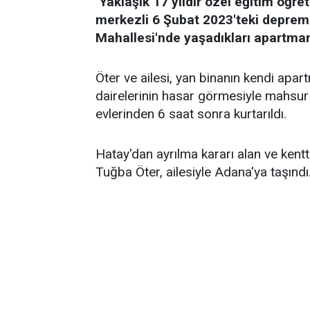
Yaklaşık 17 yıldır özel eğitim öğ
merkezli 6 Şubat 2023'teki depreme
Mahallesi'nde yaşadıkları apartman
Öter ve ailesi, yan binanın kendi apar
dairelerinin hasar görmesiyle mahsur k
evlerinden 6 saat sonra kurtarıldı.
Hatay'dan ayrılma kararı alan ve kent
Tuğba Öter, ailesiyle Adana'ya taşındı