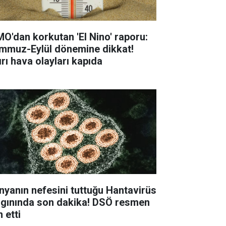
O'dan korkutan 'El Nino' raporu:
mmuz-Eylül dönemine dikkat!
ırı hava olayları kapıda
nyanın nefesini tuttuğu Hantavirüs
lgınında son dakika! DSÖ resmen
n etti