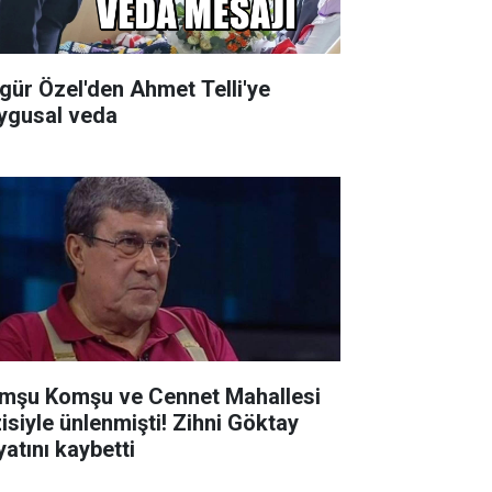
gür Özel'den Ahmet Telli'ye
ygusal veda
mşu Komşu ve Cennet Mahallesi
siyle ünlenmişti! Zihni Göktay
yatını kaybetti