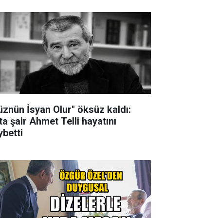
üznün İsyan Olur" öksüz kaldı:
ta şair Ahmet Telli hayatını
ybetti