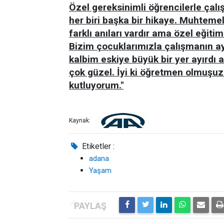
Özel gereksinimli öğrencilerle çal
her biri başka bir hikaye. Muhtem
farklı anıları vardır ama özel eğit
Bizim çocuklarımızla çalışmanın a
kalbim eskiye büyük bir yer ayırdı
çok güzel. İyi ki öğretmen olmuşu
kutluyorum."
Kaynak:
Etiketler :
adana
Yaşam