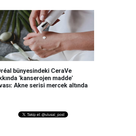
Oréal bünyesindeki CeraVe
kkında 'kanserojen madde'
vası: Akne serisi mercek altında