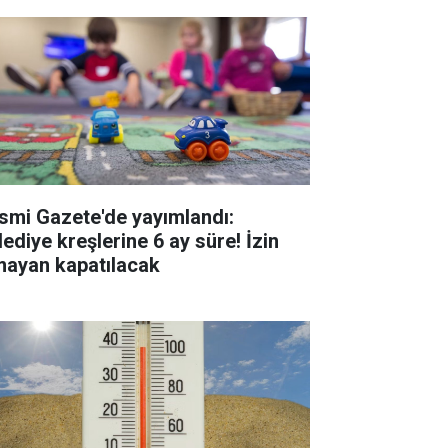
smi Gazete'de yayımlandı:
lediye kreşlerine 6 ay süre! İzin
mayan kapatılacak