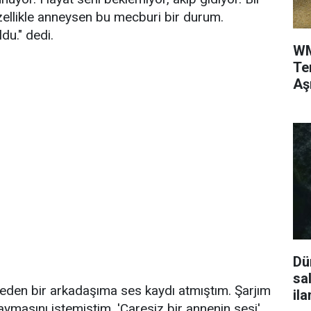
zellikle anneysen bu mecburi bir durum.
ldu." dedi.
WM
Te
Aş
Dü
sa
iteden bir arkadaşıma ses kaydı atmıştım. Şarjım
ila
ymasını istemiştim. 'Çaresiz bir annenin sesi'