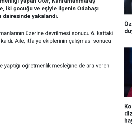
retmenliği yapan Öter, Kahramanmaraş
, iki çocuğu ve eşiyle ilçenin Odabaşı
 dairesinde yakalandı.
Öz
du
tmanlarının üzerine devrilmesi sonucu 6. kattaki
aldı. Aile, itfaiye ekiplerinin çalışması sonucu
te yaptığı öğretmenlik mesleğine de ara veren
.
Ko
dizi
ha