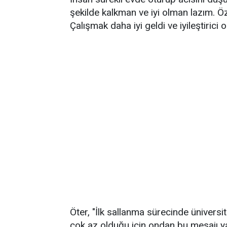
şekilde kalkman ve iyi olman lazım. Ö
Çalışmak daha iyi geldi ve iyileştirici o
Öter, "İlk sallanma sürecinde ünivers
çok az olduğu için ondan bu mesajı ya