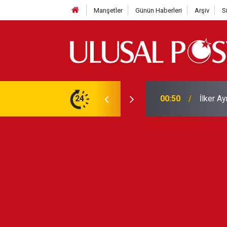
Manşetler
Günün Haberleri
Arşiv
S
Liverpo
ilerini de iptal etti
24
00:39
Yarın ge