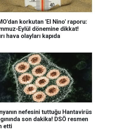
O'dan korkutan 'El Nino' raporu:
mmuz-Eylül dönemine dikkat!
ırı hava olayları kapıda
nyanın nefesini tuttuğu Hantavirüs
lgınında son dakika! DSÖ resmen
n etti