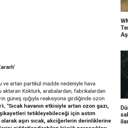
WM
Te
Aş
ararlı'
u ve artan partikül madde nedeniyle hava
 aktaran Köktürk, arabalardan, fabrikalardan
erin güneş ışığıyla reaksiyona girdiğinde ozon
rk,
"Sıcak havanın etkisiyle artan ozon gazı,
Dü
 şikayetleri tetikleyebileceği için astım
sa
k olarak aşırı sıcak, akciğerlerin derinliklerine
ila