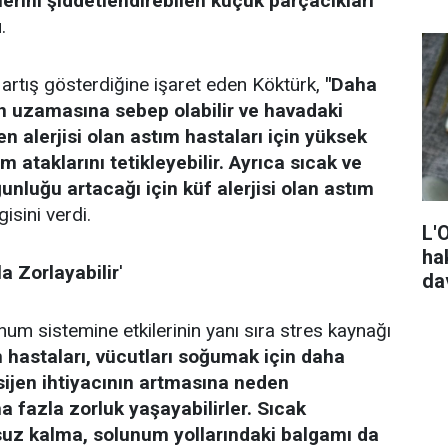
erini şiddetlendirebilen küçük parçacıkları
.
 artış gösterdiğine işaret eden Köktürk,
"Daha
n uzamasına sebep olabilir ve havadaki
len alerjisi olan astım hastaları için yüksek
taklarını tetikleyebilir. Ayrıca sıcak ve
nluğu artacağı için küf alerjisi olan astım
gisini verdi.
L'
ha
a Zorlayabilir
'
da
lunum sistemine etkilerinin yanı sıra stres kaynağı
m hastaları, vücutları soğumak için daha
sijen ihtiyacının artmasına neden
 fazla zorluk yaşayabilirler. Sıcak
suz kalma, solunum yollarındaki balgamı da