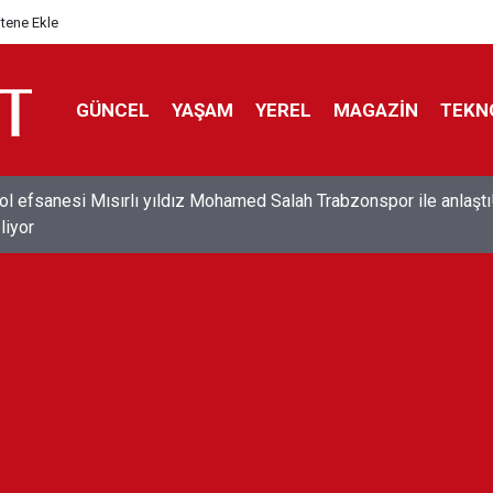
itene Ekle
GÜNCEL
YAŞAM
YEREL
MAGAZİN
TEKN
ol efsanesi Mısırlı yıldız Mohamed Salah Trabzonspor ile anlaştı
liyor