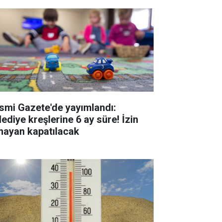
smi Gazete'de yayımlandı:
lediye kreşlerine 6 ay süre! İzin
mayan kapatılacak