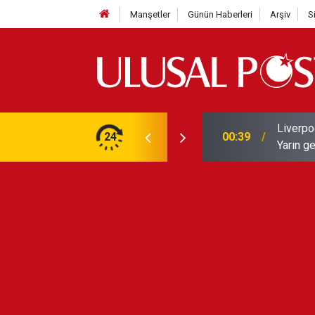
Manşetler
Günün Haberleri
Arşiv
S
Liverpo
ilerini de iptal etti
24
00:39
Yarın ge