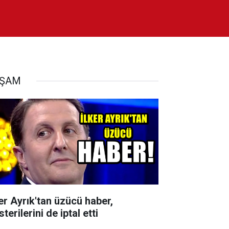
AŞAM
ker Ayrık'tan üzücü haber,
terilerini de iptal etti