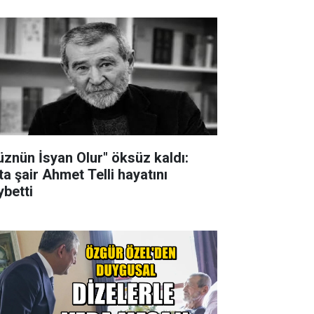
üznün İsyan Olur" öksüz kaldı:
ta şair Ahmet Telli hayatını
ybetti