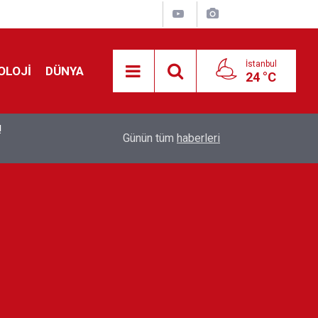
İstanbul
OLOJİ
DÜNYA
24 °C
!
00:19
Feridun Düzağaç sahnelere ara verdi: ''En az bir
Günün tüm
haberleri