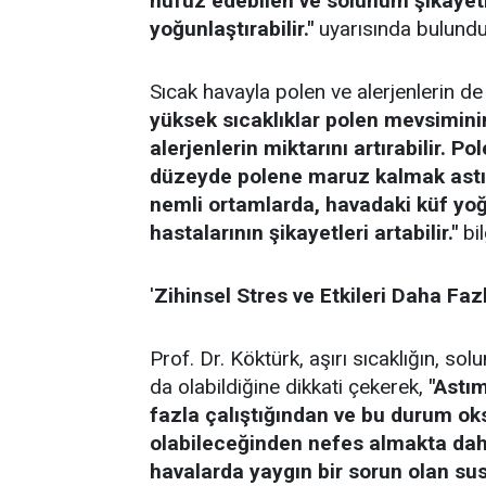
nüfuz edebilen ve solunum şikayetl
yoğunlaştırabilir."
uyarısında bulundu
Sıcak havayla polen ve alerjenlerin de
yüksek sıcaklıklar polen mevsimini
alerjenlerin miktarını artırabilir. Po
düzeyde polene maruz kalmak astım a
nemli ortamlarda, havadaki küf yoğu
hastalarının şikayetleri artabilir."
bil
'
Zihinsel Stres ve Etkileri Daha Fazl
Prof. Dr. Köktürk, aşırı sıcaklığın, so
da olabildiğine dikkati çekerek,
"Astı
fazla çalıştığından ve bu durum ok
olabileceğinden nefes almakta daha
havalarda yaygın bir sorun olan su