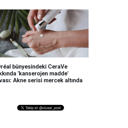
Oréal bünyesindeki CeraVe
kkında 'kanserojen madde'
vası: Akne serisi mercek altında