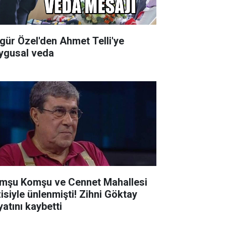
gür Özel'den Ahmet Telli'ye
ygusal veda
mşu Komşu ve Cennet Mahallesi
siyle ünlenmişti! Zihni Göktay
yatını kaybetti