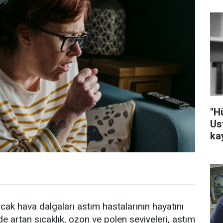
"H
Us
ka
sıcak hava dalgaları astım hastalarının hayatını
e artan sıcaklık, ozon ve polen seviyeleri, astım