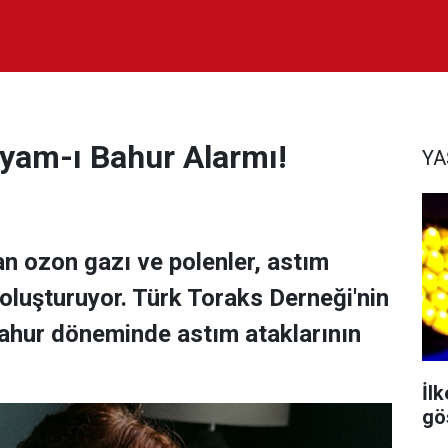
yyam-ı Bahur Alarmı!
Y
an ozon gazı ve polenler, astım
t oluşturuyor. Türk Toraks Derneği'nin
 Bahur döneminde astım ataklarının
İl
gös