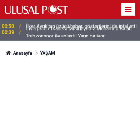
Liverpool efsanesi Mısırlı yıldız Mohamed Salah
00:39
Trabzonspor ile anlaştı! Yarın geliyor
Anasayfa
YAŞAM